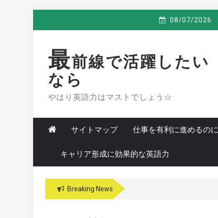
Skip
08/07/2026
to
content
最
前線で活躍したい
なら
やはり英語力はマストでしょう☆
サイトマップ
仕事を有利に進めるの
キャリア形成に効果的な英語力
Breaking News