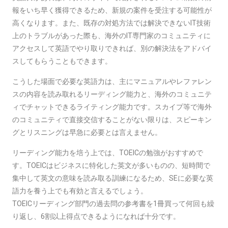
報をいち早く獲得できるため、新規の案件を受注する可能性が
高くなります。また、既存の対処方法では解決できないIT技術
上のトラブルがあった際も、海外のIT専門家のコミュニティに
アクセスして英語でやり取りできれば、別の解決法をアドバイ
スしてもらうこともできます。
こうした場面で必要な英語力は、主にマニュアルやレファレン
スの内容を読み取れるリーディング能力と、海外のコミュニテ
ィでチャットできるライティング能力です。スカイプ等で海外
のコミュニティで直接交信することがない限りは、スピーキン
グとリスニングは早急に必要とは言えません。
リーディング能力を培う上では、TOEICの勉強がおすすめで
す。TOEICはビジネスに特化した英文が多いものの、短時間で
集中して英文の意味を読み取る訓練になるため、SEに必要な英
語力を養う上でも有効と言えるでしょう。
TOEICリーディング部門の過去問の参考書を1冊買って何回も繰
り返し、6割以上得点できるようになれば十分です。