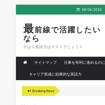
Skip
08/06/2026
to
content
最
前線で活躍したい
なら
やはり英語力はマストでしょう☆
サイトマップ
仕事を有利に進めるの
キャリア形成に効果的な英語力
Breaking News